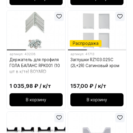
Распродажа
артикул: 43208
артикул: 41713
Держатель для профиля
Заглушки RZ103.02SC
ГОЛА БАЛАНС RPK001 (10
(2L+2R) Сатиновый хром
шт в к/те) BOYARD
1 035,98 ₽ / к/т
157,00 ₽ / к/т
В корзину
В корзину