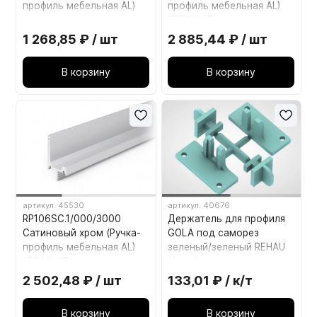
профиль мебельная AL)
профиль мебельная AL)
УРБАН АП
1 268,85 ₽ / шт
2 885,44 ₽ / шт
В корзину
В корзину
артикул: 45530
артикул: 40676
RP106SC.1/000/3000
Держатель для профиля
Сатиновый хром (Ручка-
GOLA под саморез
профиль мебельная AL)
зеленый/зеленый REHAU
УРБАН АП
(2шт. )
2 502,48 ₽ / шт
133,01 ₽ / к/т
В корзину
В корзину