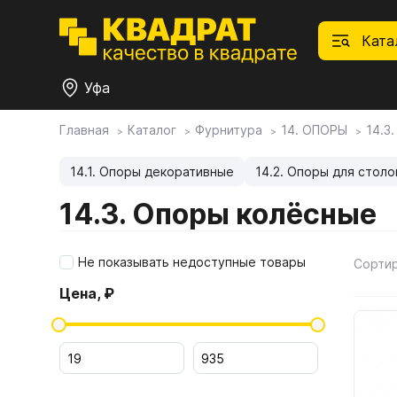
Ката
Уфа
Главная
Каталог
Фурнитура
14. ОПОРЫ
14.3
П
Ф
С
М
Ф
М
Плитные материалы
14.1. Опоры декоративные
14.2. Опоры для столо
14.3. Опоры колёсные
Фурнитура
Дек
01.
Ски
Това
1.1.
Мебе
Не показывать недоступные товары
Сорти
Столешницы
оста
Цена, ₽
1.2.
Мой ЭГГЕР
1.3.
1.4.
Фасады
1.5.