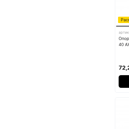
7.4.
7.5.
Рас
артик
Опор
40 A
72,