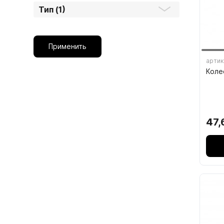
Тип (1)
1.6.
Мебельные образцы, каталоги
Применить
артик
Коле
04.
47,
4.1.
4.2.
подв
4.3.
4.4.
4.5.