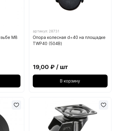
артикул: 28731
езьбе M8
Опора колесная d=40 на площадке
TWP40 (504В)
15. СТУЛЬЯ И ТАБУРЕТЫ
19,00 ₽ / шт
15.1. Каркасы табуретов
В корзину
15.2. Каркасы стульев
15.3. Сиденья для табуретов
15.4. Сиденья для стульев