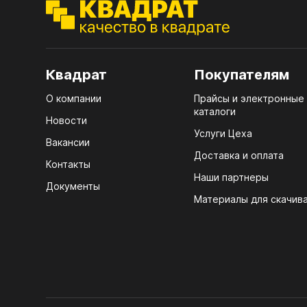
ЭГГ
Деко
Стол
Квадрат
Покупателям
мм
О компании
Прайсы и электронные
Стол
каталоги
кром
Новости
Услуги Цеха
Стол
Вакансии
лаки
Доставка и оплата
Контакты
Наши партнеры
Стол
Документы
4100
Материалы для скачив
Стол
ЛХД
R3 4
Мебе
07.
Плин
КРЕ