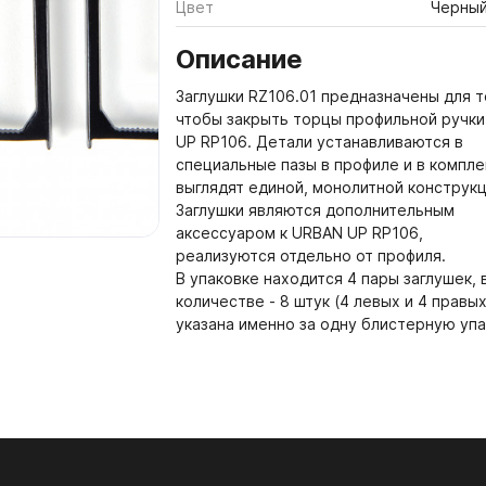
Цвет
Черный
600-38 мм
 Аксессуары
Описание
Мебельные щиты Форма и
3000 мм
 СИСТЕМЫ ДВЕРЕЙ
05. НАПОЛНЕНИЕ ШК
Заглушки RZ106.01 предназначены для т
ГАРДЕРОБНЫХ КОМН
чтобы закрыть торцы профильной ручк
Мебельные щиты Форма и
 Системы раздвижных дверей
UP RP106. Детали устанавливаются в
мм
5.01. Держатели, полки в
специальные пазы в профиле и в компле
 Системы дверей с верхним
выглядят единой, монолитной конструкц
Кромка Форма и Стиль
адные полотна РЕХАУ
Плиты ТСС CLEAF
есом
5.02. Выдвижные корзины
Заглушки являются дополнительным
Столешницы из компакт-п
аксессуаром к URBAN UP RP106,
 Системы складных дверей
5.03. Штанги, держатели 
Стиль 3050-650-12мм
реализуются отдельно от профиля.
 Системы распашных дверей
5.04. Вешалки для брюк, г
В упаковке находится 4 пары заглушек, 
Столешницы из компакт-п
ремней
количестве - 8 штук (4 левых и 4 правых
Стиль 4200-650-12мм
 Системы мансардных дверей
указана именно за одну блистерную упа
5.05. Пантографы
Плинтуса Форма и Стиль
ARISTO Система 4 в 1
5.06. Поворотные механи
ора для дверей купе
зеркал
тнители для дверей купе
 Kastamonu
PerfectSense ЭГГЕР
5.07. Обувницы
ель
PerfectSense
5.08. Алюминиевая интер