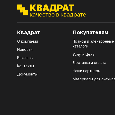
ЭГГ
Деко
Стол
мм
Квадрат
Покупателям
Стол
О компании
Прайсы и электронные
кром
каталоги
Новости
Услуги Цеха
Стол
Вакансии
лаки
Доставка и оплата
Контакты
Стол
Наши партнеры
Документы
4100
Материалы для скачив
Стол
ЛХД
R3 4
Мебе
07.
КРЕ
Плин