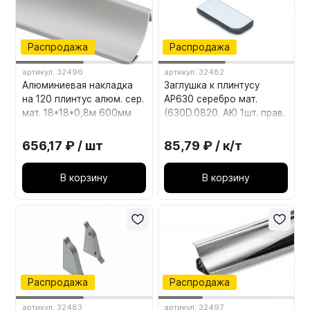
Распродажа
Распродажа
артикул: 32496
артикул: 32482
Алюминиевая накладка
Заглушка к плинтусу
на 120 плинтус алюм. сер.
АР630 серебро мат.
мат. 18*18*0,8м 600мм
(630D.0820. AK) 1шт. прав.
+1шт. лев.
656,17 ₽ / шт
85,79 ₽ / к/т
В корзину
В корзину
Распродажа
Распродажа
артикул: 32483
артикул: 32497