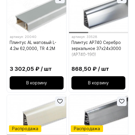
артикул: 20040
артикул: 33528
Плинтус AL матовый L-
Плинтус AP740 Серебро
4.2м 62,0000, TR 4.2M
зеркальное 37х24х3000
(АР740-190)
3 302,05 ₽ / шт
868,50 ₽ / шт
В корзину
В корзину
Распродажа
Распродажа