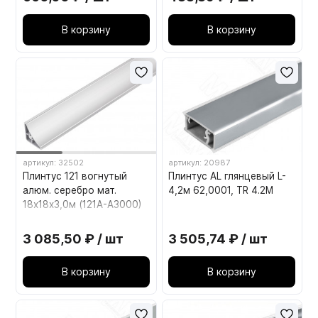
В корзину
В корзину
артикул: 32502
артикул: 20987
Плинтус 121 вогнутый
Плинтус AL глянцевый L-
алюм. серебро мат.
4,2м 62,0001, TR 4.2M
18х18х3,0м (121A-А3000)
3 085,50 ₽ / шт
3 505,74 ₽ / шт
В корзину
В корзину