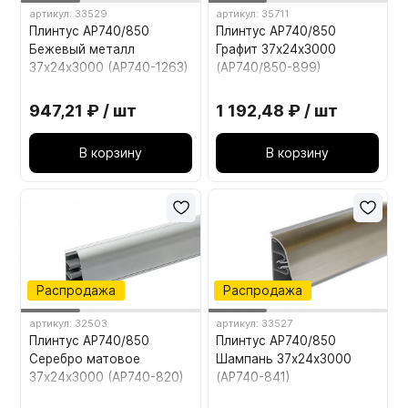
артикул: 33529
артикул: 35711
Плинтус AP740/850
Плинтус AP740/850
Бежевый металл
Графит 37х24х3000
37х24х3000 (АР740-1263)
(АР740/850-899)
947,21 ₽ / шт
1 192,48 ₽ / шт
В корзину
В корзину
Распродажа
Распродажа
артикул: 32503
артикул: 33527
Плинтус AP740/850
Плинтус AP740/850
Серебро матовое
Шампань 37х24х3000
37х24х3000 (АР740-820)
(АР740-841)