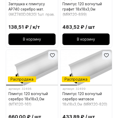
Заглушка к плинтусу
Плинтус 120 вогнутый
АР740 серебро мат.
графит 18х18х3,0м
(АКZ740D.0820) 1шт. прав.
(MRK120-899)
+1шт. лев.
138,51 ₽ / к/т
483,52 ₽ / шт
В корзину
В корзину
Распродажа
Распродажа
артикул: 32498
артикул: 32499
Плинтус 120 вогнутый
Плинтус 120 вогнутый
серебро 18х18х3,0м
серебро матовое
(MTK120-161)
18х18х3,0м (MRK120-820)
660,00 ₽ / шт
433,89 ₽ / шт