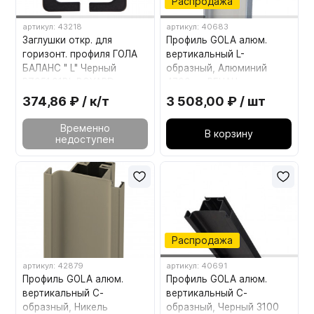
Распродажа
артикул: 43218
артикул: 40683
Заглушки откр. для
Профиль GOLA алюм.
горизонт. профиля ГОЛА
вертикальный L-
БАЛАНС " L" Черный
образный, Алюминий
RZ051.01BL BOYARD
4700мм REHAU
374,86 ₽ / к/т
3 508,00 ₽ / шт
Временно
В корзину
недоступен
Распродажа
артикул: 42879
артикул: 40691
Профиль GOLA алюм.
Профиль GOLA алюм.
вертикальный С-
вертикальный С-
образный, Никель
образный, Черный 3100