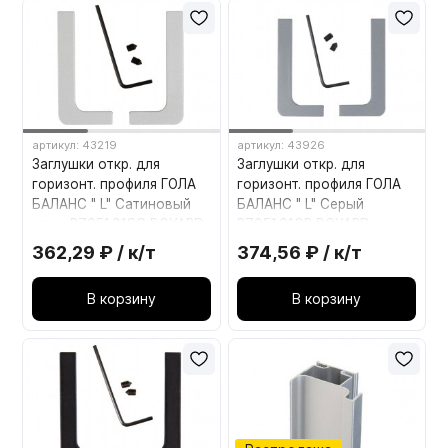
Мебельные образцы, каталоги
артикул: 43219
артикул: 43926
Заглушки откр. для
Заглушки откр. для
горизонт. профиля ГОЛА
горизонт. профиля ГОЛА
БАЛАНС " L" Сатиновый
БАЛАНС " L" Серый
хром RZ051.01SC BOYARD
RZ051.01GR BOYARD
362,29 ₽ / к/т
374,56 ₽ / к/т
В корзину
В корзину