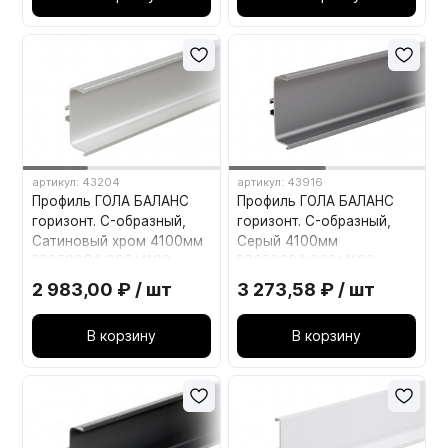
артикул: 43204
артикул: 43916
Профиль ГОЛА БАЛАНС
Профиль ГОЛА БАЛАНС
горизонт. C-образный,
горизонт. C-образный,
Сатиновый хром 4100мм
Серый 4100мм
RP050SC.1/000/4100
RP050GR.1/000/4100
BOYARD
BOYARD
2 983,00 ₽ / шт
3 273,58 ₽ / шт
В корзину
В корзину