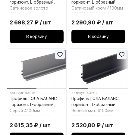
горизонт. L-образный,
горизонт. L-образный,
Сатиновое золото
Сатиновый хром 4100мм
4100мм
RP051SC.1/000/4100
RP051SG.1/000/4100
BOYARD
2 698,27 ₽ / шт
2 290,90 ₽ / шт
BOYARD
В корзину
В корзину
артикул: 43918
артикул: 43202
Профиль ГОЛА БАЛАНС
Профиль ГОЛА БАЛАНС
горизонт. L-образный,
горизонт. L-образный,
Серый 4100мм
Черный мат. 4100мм
RP051GR.1/000/4100
RP051BL.1/000/4100
BOYARD
BOYARD
2 615,35 ₽ / шт
2 520,80 ₽ / шт