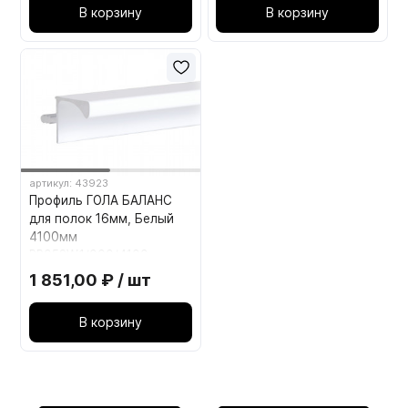
В корзину
В корзину
артикул: 43923
Профиль ГОЛА БАЛАНС
для полок 16мм, Белый
4100мм
RP052W.1/000/4100
BOYARD
1 851,00 ₽ / шт
В корзину