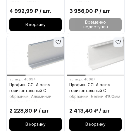
4700мм REHAU
мм REHAU
4 992,99 ₽ / шт.
3 956,00 ₽ / шт
Временно
В корзину
недоступен
артикул: 40694
артикул: 40667
Профиль GOLA алюм.
Профиль GOLA алюм.
горизонтальный С-
горизонтальный С-
образный, Алюминий
образный, Белый 4100мм
4100мм REHAU
REHAU
2 228,80 ₽ / шт
2 413,40 ₽ / шт
В корзину
В корзину