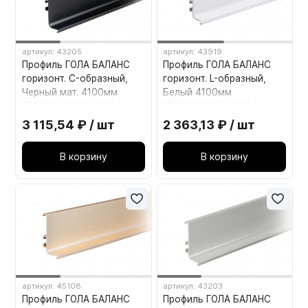
артикул: 43205
артикул: 43919
Профиль ГОЛА БАЛАНС
Профиль ГОЛА БАЛАНС
горизонт. C-образный,
горизонт. L-образный,
Черный мат. 4100мм
Белый 4100мм
RP050BL.1/000/4100
RP051W.1/000/4100
BOYARD
BOYARD
3 115,54 ₽ / шт
2 363,13 ₽ / шт
В корзину
В корзину
артикул: 45108
артикул: 43203
Профиль ГОЛА БАЛАНС
Профиль ГОЛА БАЛАНС