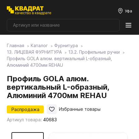
Уфа
Главная
Каталог
Фурнитура
Плитные материалы
13. ЛИЦЕВАЯ ФУРНИТУРА
13.2. Профильные ручки
Профиль GOLA алюм. вертикальный L-образный,
Алюминий 4700мм REHAU
Фурнитура
Профиль GOLA алюм.
вертикальный L-образный,
Столешницы
Алюминий 4700мм REHAU
Мой ЭГГЕР
Распродажа
Избранные товары
Артикул товара:
40683
Фасады