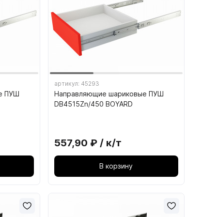
артикул: 45293
е ПУШ
Направляющие шариковые ПУШ
15. СТУЛЬЯ И ТАБУРЕТЫ
DB4515Zn/450 BOYARD
15.1. Каркасы табуретов
15.2. Каркасы стульев
557,90 ₽ / к/т
15.3. Сиденья для табуретов
В корзину
15.4. Сиденья для стульев