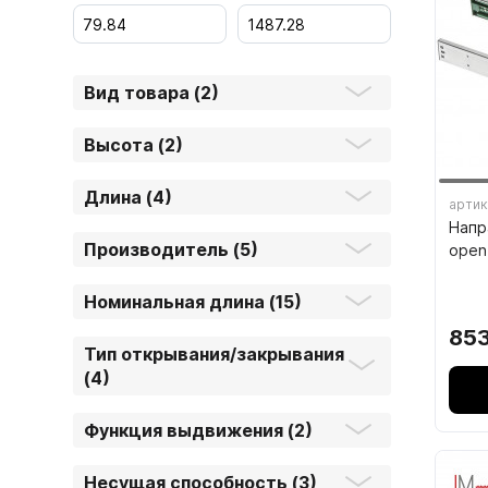
1.6.
Мебельные образцы, каталоги
Вид товара (2)
Высота (2)
Длина (4)
артик
Напр
04.
Производитель (5)
open
4.1.
Номинальная длина (15)
4.2.
853
Тип открывания/закрывания
подв
(4)
4.3.
Функция выдвижения (2)
4.4.
4.5.
Несущая способность (3)