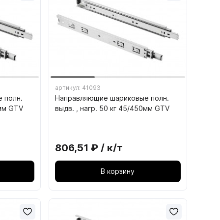
9.5. Подъёмные механизмы для
складных створок
ющие
9.6. Механизмы параллельного
ющие
подъёма фасадов
ого
артикул: 41093
кс ПРО
 полн.
Направляющие шариковые полн.
0мм GTV
выдв. , нагр. 50 кг 45/450мм GTV
БОКС
ОКС
806,51 ₽ / к/т
В корзину