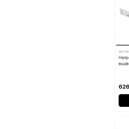
7.4.
7.5.
артик
Напр
выдв
626