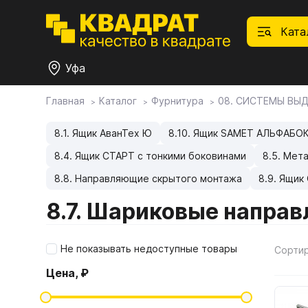
Ката
Уфа
Главная
Каталог
Фурнитура
08. СИСТЕМЫ ВЫ
П
Ф
С
М
Ф
М
Плитные материалы
8.1. Ящик АванТех Ю
8.10. Ящик SAMET АЛЬФАБО
8.4. Ящик СТАРТ с тонкими боковинами
8.5. Мет
Фурнитура
Дек
01.
Ски
8.8. Направляющие скрытого монтажа
8.9. Ящик
Това
1.1.
Мебе
8.7. Шариковые напра
Столешницы
оста
1.2.
Не показывать недоступные товары
Сорти
Мой ЭГГЕР
1.3.
Цена, ₽
1.4.
Фасады
1.5.