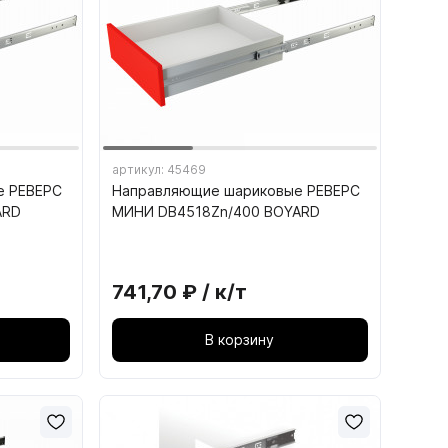
,
18. КОМПЛЕКТУЮЩИЕ ДЛЯ
ОФИСНОЙ ТЕХНИКИ
ИНСТРУМЕНТ
18.3. Кабель-канал
артикул: 45469
е РЕВЕРС
Направляющие шариковые РЕВЕРС
18.4. Подставка под системный блок
ARD
МИНИ DB4518Zn/400 BOYARD
741,70 ₽ / к/т
В корзину
Шлифованная ДВП, ХДФ