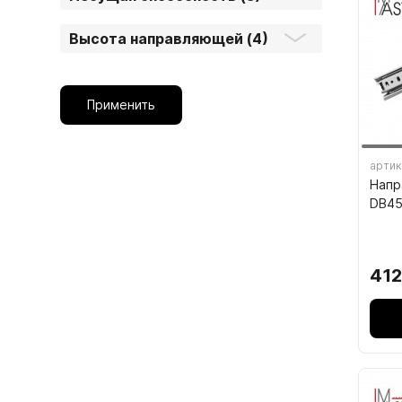
4.6. 
Высота направляющей (4)
Стоп
Упло
Применить
Шлег
артик
Напр
DB45
412