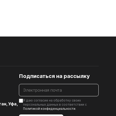
12. ЗАМКИ МЕБЕЛЬНЫЕ
ка
)
Шлифованная ДВП, ХДФ
Подписаться на рассылку
к
Я даю согласие на обработку своих
ан, Уфа,
персональных данных в соответствии с
Политикой конфиденциальности
.
иц