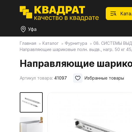
Ката
Уфа
Главная
Каталог
Фурнитура
08. СИСТЕМЫ ВЫ
Направляющие шариковые полн. выдв., нагр. 50 кг 4
П
Ф
С
М
Ф
М
Плитные материалы
Направляющие шариковы
Фурнитура
Дек
01.
Ски
Артикул товара:
41097
Избранные товары
Това
1.1.
Мебе
Столешницы
оста
1.2.
Мой ЭГГЕР
1.3.
1.4.
Фасады
1.5.