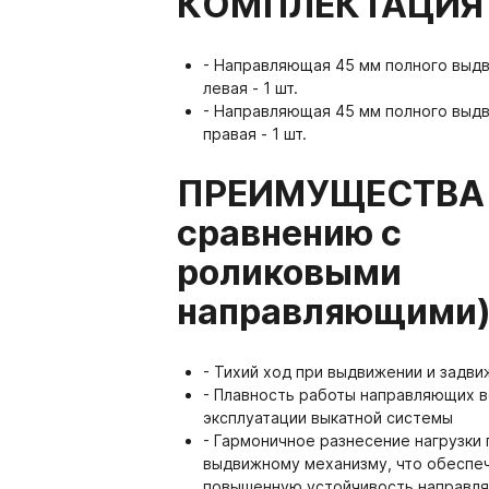
КОМПЛЕКТАЦИЯ
адные полотна РЕХАУ
Плиты ТСС CLEAF
система VITRA
5.09. Гардеробная систе
- Направляющая 45 мм полного выд
левая - 1 шт.
5.10. Стеллажная система
- Направляющая 45 мм полного выд
правая - 1 шт.
5.11. Каркасная система 
ПРЕИМУЩЕСТВА 
сравнению с
роликовыми
направляющими
- Тихий ход при выдвижении и задв
- Плавность работы направляющих 
эксплуатации выкатной системы
 ТРУБЫ И СИСТЕМЫ
08. СИСТЕМЫ ВЫДВ
- Гармоничное разнесение нагрузки 
ПЕЖА
ЯЩИКОВ
выдвижному механизму, что обеспе
повышенную устойчивость направл