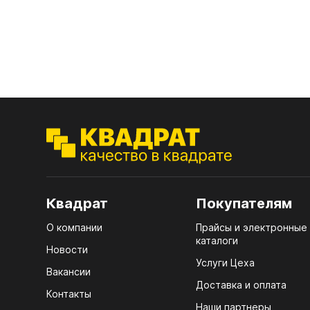
Мебе
Плин
Кром
10.
10.1
10.2
10.3
ЛХД
10.4
10.5
Квадрат
Покупателям
10.6
О компании
Прайсы и электронные
каталоги
Новости
10.7
Услуги Цеха
Вакансии
Доставка и оплата
Контакты
Наши партнеры