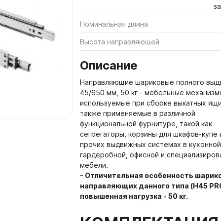
з
600-38 мм
 Аксессуары
Номинальная длина
Мебельные щиты Форма и
3000 мм
 СИСТЕМЫ ДВЕРЕЙ
05. НАПОЛНЕНИЕ ШК
Высота направляющей
ГАРДЕРОБНЫХ КОМН
Мебельные щиты Форма и
 Системы раздвижных дверей
Описание
мм
5.01. Держатели, полки в
 Системы дверей с верхним
Направляющие шариковые полного выд
Кромка Форма и Стиль
есом
5.02. Выдвижные корзины
45/650 мм, 50 кг - мебельные механизм
используемые при сборке выкатных ящи
Столешницы из компакт-п
 Системы складных дверей
5.03. Штанги, держатели 
также применяемые в различной
Стиль 3050-650-12мм
функциональной фурнитуре, такой как
 Системы распашных дверей
5.04. Вешалки для брюк, г
Столешницы из компакт-п
сегрегаторы, корзины для шкафов-купе 
ремней
Стиль 4200-650-12мм
 Системы мансардных дверей
прочих выдвижных системах в кухонной
гардеробной, офисной и специализиров
5.05. Пантографы
Плинтуса Форма и Стиль
ARISTO Система 4 в 1
мебели.
5.06. Поворотные механи
- Отличительная особенность шарик
ора для дверей купе
зеркал
направляющих данного типа (H45 PRO
повышенная нагрузка - 50 кг.
тнители для дверей купе
5.07. Обувницы
ель
5.08. Алюминиевая интер