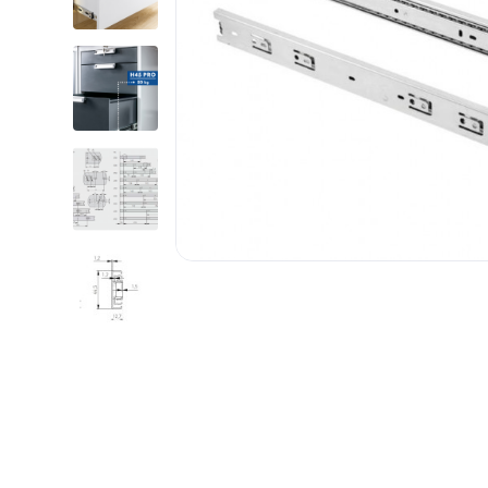
1.6.
Мебельные образцы, каталоги
04.
4.1.
4.2.
подв
4.3.
4.4.
4.5.
4.6. 
Стоп
Упло
Шлег