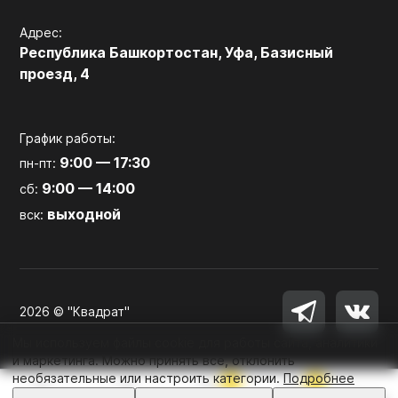
Адрес:
Республика Башкортостан, Уфа, Базисный
проезд, 4
График работы:
9:00 — 17:30
пн-пт:
9:00 — 14:00
сб:
выходной
вск:
2026 © "Квадрат"
Мы используем файлы cookie для работы сайта, аналитики
и маркетинга. Можно принять все, отклонить
необязательные или настроить категории.
Подробнее
0
0