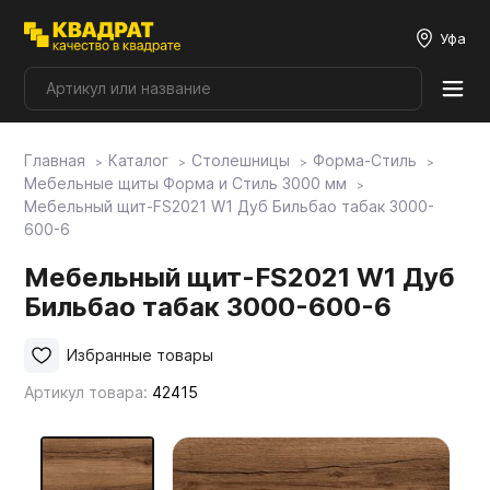
Уфа
Главная
Каталог
Столешницы
Форма-Стиль
Плитные материалы
Мебельные щиты Форма и Стиль 3000 мм
Мебельный щит-FS2021 W1 Дуб Бильбао табак 3000-
600-6
Фурнитура
Мебельный щит-FS2021 W1 Дуб
Бильбао табак 3000-600-6
Столешницы
Избранные товары
Мой ЭГГЕР
Артикул товара:
42415
Фасады