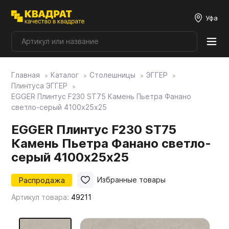
Уфа
Главная
Каталог
Столешницы
ЭГГЕР
Плитные материалы
Плинтуса ЭГГЕР
EGGER Плинтус F230 ST75 Камень Пьетра Фанано
светло-серый 4100х25х25
Фурнитура
EGGER Плинтус F230 ST75
Камень Пьетра Фанано светло-
Столешницы
серый 4100х25х25
Мой ЭГГЕР
Распродажа
Избранные товары
Артикул товара:
49211
Фасады