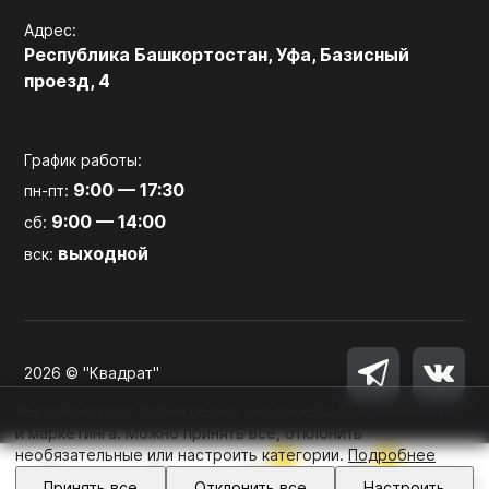
Адрес:
Республика Башкортостан, Уфа, Базисный
проезд, 4
График работы:
9:00 — 17:30
пн-пт:
9:00 — 14:00
сб:
выходной
вск:
2026 © "Квадрат"
Мы используем файлы cookie для работы сайта, аналитики
и маркетинга. Можно принять все, отклонить
необязательные или настроить категории.
Подробнее
0
0
Войти
Принять все
Отклонить все
Настроить