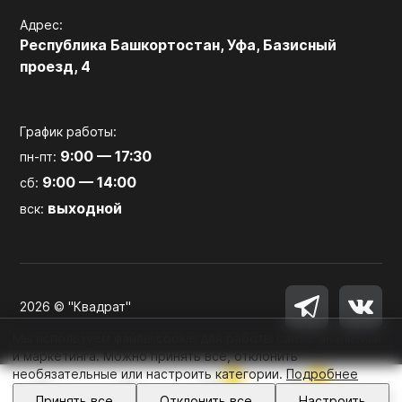
Адрес:
Республика Башкортостан, Уфа, Базисный
проезд, 4
График работы:
9:00 — 17:30
пн-пт:
9:00 — 14:00
сб:
выходной
вск:
2026 © "Квадрат"
Мы используем файлы cookie для работы сайта, аналитики
и маркетинга. Можно принять все, отклонить
необязательные или настроить категории.
Подробнее
0
0
Войти
Принять все
Отклонить все
Настроить