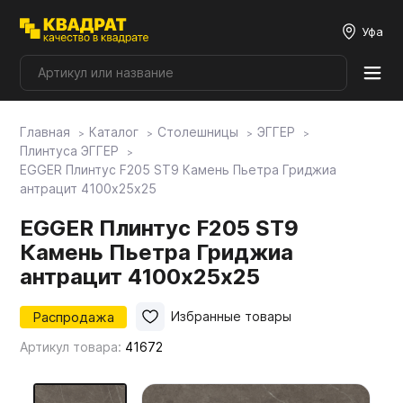
Уфа
Главная
Каталог
Столешницы
ЭГГЕР
Плитные материалы
Плинтуса ЭГГЕР
EGGER Плинтус F205 ST9 Камень Пьетра Гриджиа
антрацит 4100х25х25
Фурнитура
EGGER Плинтус F205 ST9
Камень Пьетра Гриджиа
Столешницы
антрацит 4100х25х25
Мой ЭГГЕР
Распродажа
Избранные товары
Артикул товара:
41672
Фасады