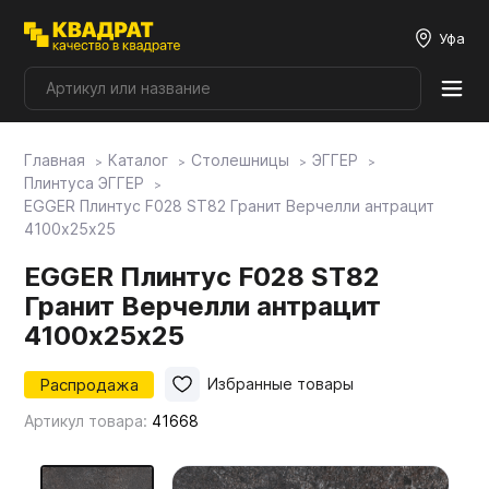
Уфа
Главная
Каталог
Столешницы
ЭГГЕР
Плитные материалы
Плинтуса ЭГГЕР
EGGER Плинтус F028 ST82 Гранит Верчелли антрацит
4100х25х25
Фурнитура
EGGER Плинтус F028 ST82
Гранит Верчелли антрацит
Столешницы
4100х25х25
Мой ЭГГЕР
Распродажа
Избранные товары
Артикул товара:
41668
Фасады