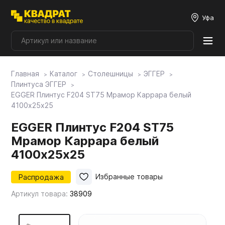
Уфа
Главная
Каталог
Столешницы
ЭГГЕР
Плитные материалы
Плинтуса ЭГГЕР
EGGER Плинтус F204 ST75 Мрамор Каррара белый
4100х25х25
Фурнитура
EGGER Плинтус F204 ST75
Мрамор Каррара белый
Столешницы
4100х25х25
Мой ЭГГЕР
Распродажа
Избранные товары
Артикул товара:
38909
Фасады