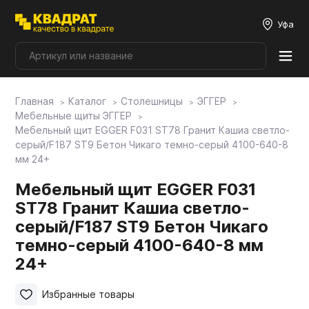
Уфа
Главная
Каталог
Столешницы
ЭГГЕР
Плитные материалы
Мебельные щиты ЭГГЕР
Мебельный щит EGGER F031 ST78 Гранит Кашиа светло-
серый/F187 ST9 Бетон Чикаго темно-серый 4100-640-8
Фурнитура
мм 24+
Мебельный щит EGGER F031
Столешницы
ST78 Гранит Кашиа светло-
серый/F187 ST9 Бетон Чикаго
Мой ЭГГЕР
темно-серый 4100-640-8 мм
24+
Фасады
Избранные товары