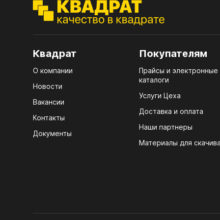
ЭГГ
Деко
Стол
Квадрат
Покупателям
мм
О компании
Прайсы и электронные
Стол
каталоги
кром
Новости
Услуги Цеха
Стол
Вакансии
лаки
Доставка и оплата
Контакты
Наши партнеры
Стол
Документы
4100
Материалы для скачив
Стол
ЛХД
R3 4
Мебе
07.
Плин
КРЕ