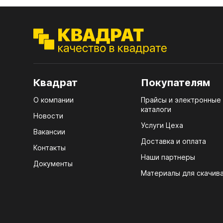
ЭГГ
Деко
Стол
мм
Квадрат
Покупателям
Стол
кром
О компании
Прайсы и электронные
каталоги
Новости
Стол
Услуги Цеха
лаки
Вакансии
Доставка и оплата
Стол
Контакты
4100
Наши партнеры
Документы
Материалы для скачив
Стол
ЛХД
R3 4
07.
Мебе
КРЕ
Плин