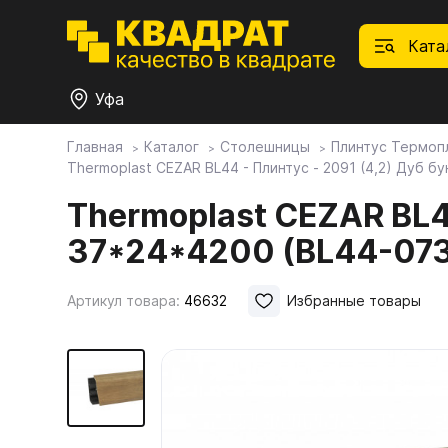
Ката
Уфа
Главная
Каталог
Столешницы
Плинтус Термоп
Thermoplast CEZAR BL44 - Плинтус - 2091 (4,2) Дуб б
П
Ф
С
М
Ф
М
Плитные материалы
Thermoplast CEZAR BL44
37*24*4200 (BL44-07
Фурнитура
Дек
01.
Ски
Това
1.1.
Мебе
Артикул товара:
46632
Избранные товары
Столешницы
оста
1.2.
Мой ЭГГЕР
1.3.
1.4.
Фасады
1.5.