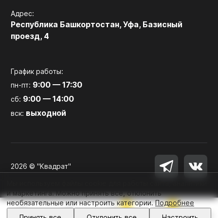
Адрес:
Республика Башкортостан, Уфа, Базисный
проезд, 4
График работы:
9:00 — 17:30
пн-пт:
9:00 — 14:00
сб:
выходной
вск:
2026 © "Квадрат"
Мы используем файлы cookie для работы сайта, аналитики
и маркетинга. Можно принять все, отклонить
необязательные или настроить категории.
Подробнее
0
0
Войти
Принять все
Отклонить все
Настроить