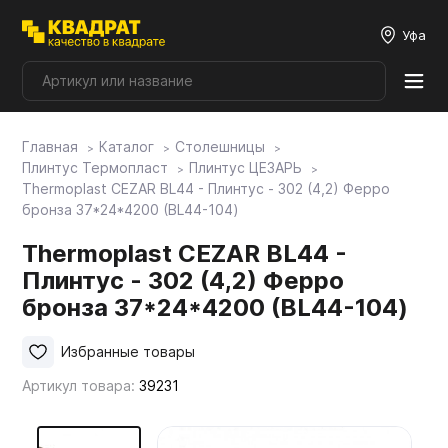
Уфа
Главная
Каталог
Столешницы
Плитные материалы
Плинтус Термопласт
Плинтус ЦЕЗАРЬ
Thermoplast CEZAR BL44 - Плинтус - 302 (4,2) Ферро
бронза 37*24*4200 (BL44-104)
Фурнитура
Thermoplast CEZAR BL44 -
Плинтус - 302 (4,2) Ферро
Столешницы
бронза 37*24*4200 (BL44-104)
Мой ЭГГЕР
Избранные товары
Артикул товара:
39231
Фасады