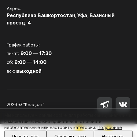
Адрес:
Республика Башкортостан, Уфа, Базисный
проезд, 4
График работы:
9:00 — 17:30
пн-пт:
9:00 — 14:00
сб:
выходной
вск:
2026 © "Квадрат"
Мы используем файлы cookie для работы сайта, аналитики
и маркетинга. Можно принять все, отклонить
необязательные или настроить категории.
Подробнее
0
0
Войти
Принять все
Отклонить все
Настроить