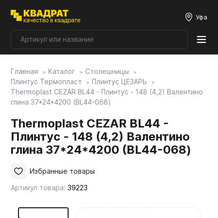
Уфа
Главная
Каталог
Столешницы
Плитные материалы
Плинтус Термопласт
Плинтус ЦЕЗАРЬ
Thermoplast CEZAR BL44 - Плинтус - 148 (4,2) Валентино
глина 37*24*4200 (BL44-068)
Фурнитура
Thermoplast CEZAR BL44 -
Плинтус - 148 (4,2) Валентино
Столешницы
глина 37*24*4200 (BL44-068)
Мой ЭГГЕР
Избранные товары
Артикул товара:
39223
Фасады