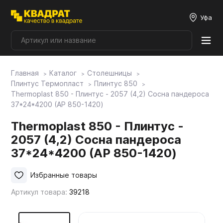
Уфа
Главная
Каталог
Столешницы
Плитные материалы
Плинтус Термопласт
Плинтус 850
Thermoplast 850 - Плинтус - 2057 (4,2) Сосна пандероса
37*24*4200 (AP 850-1420)
Фурнитура
Thermoplast 850 - Плинтус -
2057 (4,2) Сосна пандероса
Столешницы
37*24*4200 (AP 850-1420)
Мой ЭГГЕР
Избранные товары
Артикул товара:
39218
Фасады