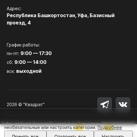
Адрес:
Республика Башкортостан, Уфа, Базисный
проезд, 4
График работы:
9:00 — 17:30
пн-пт:
9:00 — 14:00
сб:
выходной
вск:
2026 © "Квадрат"
Мы используем файлы cookie для работы сайта, аналитики
и маркетинга. Можно принять все, отклонить
необязательные или настроить категории.
Подробнее
0
0
Войти
Принять все
Отклонить все
Настроить