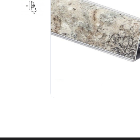
1.6.
Мебельные образцы, каталоги
04.
4.1.
4.2.
подв
Фас
4.3.
4.4.
4.5.
4.6. 
Стоп
Упло
МДФ
Шлег