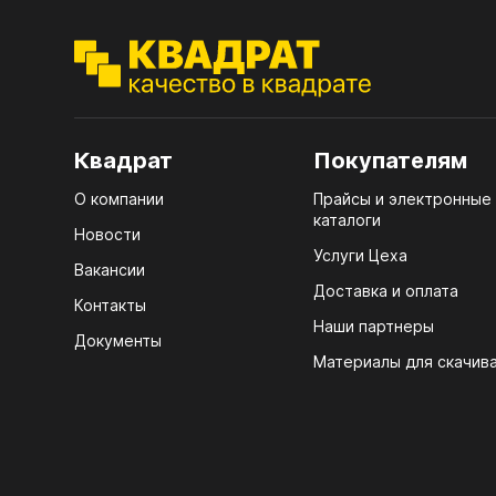
ЭГГ
Деко
Стол
мм
Квадрат
Покупателям
Стол
О компании
Прайсы и электронные
кром
каталоги
Новости
Стол
Услуги Цеха
Вакансии
лаки
Доставка и оплата
Контакты
Стол
Наши партнеры
4100
Документы
Материалы для скачив
Стол
ЛХД
R3 4
07.
Мебе
КРЕ
Плин