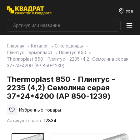
Уфа
Главная
Каталог
Столешницы
Плитные материалы
Плинтус Термопласт
Плинтус 850
Thermoplast 850 - Плинтус - 2235 (4,2) Семолина серая
37*24*4200 (AP 850-1239)
Фурнитура
Thermoplast 850 - Плинтус -
2235 (4,2) Семолина серая
Столешницы
37*24*4200 (AP 850-1239)
Мой ЭГГЕР
Избранные товары
Артикул товара:
12834
Фасады