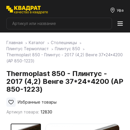
Уфа
Главная
Каталог
Столешницы
Плитные материалы
Плинтус Термопласт
Плинтус 850
Thermoplast 850 - Плинтус - 2017 (4,2) Венге 37*24*4200
(AP 850-1223)
Фурнитура
Thermoplast 850 - Плинтус -
2017 (4,2) Венге 37*24*4200 (AP
Столешницы
850-1223)
Мой ЭГГЕР
Избранные товары
Артикул товара:
12830
Фасады