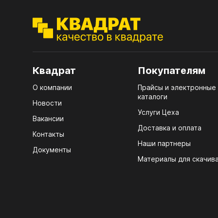
ЭГГ
Деко
Стол
мм
Квадрат
Покупателям
Стол
О компании
Прайсы и электронные
кром
каталоги
Новости
Стол
Услуги Цеха
Вакансии
лаки
Доставка и оплата
Контакты
Стол
Наши партнеры
4100
Документы
Материалы для скачив
Стол
ЛХД
R3 4
07.
Мебе
КРЕ
Плин