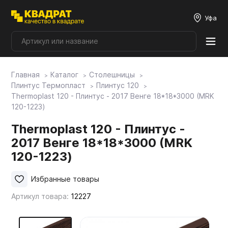
Уфа
Главная
Каталог
Столешницы
Плитные материалы
Плинтус Термопласт
Плинтус 120
Thermoplast 120 - Плинтус - 2017 Венге 18*18*3000 (MRK
120-1223)
Фурнитура
Thermoplast 120 - Плинтус -
2017 Венге 18*18*3000 (MRK
Столешницы
120-1223)
Мой ЭГГЕР
Избранные товары
Артикул товара:
12227
Фасады