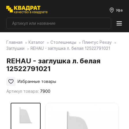
Уфа
Главная
Каталог
Столешницы
Плинтус Рехау
Плитные материалы
Заглушки
REHAU - заглушка л. белая 12522791021
REHAU - заглушка л. белая
Фурнитура
12522791021
Столешницы
Избранные товары
Артикул товара:
7900
Мой ЭГГЕР
Фасады