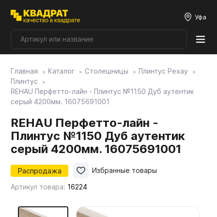
Уфа
Главная
Каталог
Столешницы
Плинтус Рехау
Плитные материалы
Плинтус
REHAU Перфетто-лайн - Плинтус №1150 Дуб аутентик
серый 4200мм. 16075691001
Фурнитура
REHAU Перфетто-лайн -
Плинтус №1150 Дуб аутентик
Столешницы
серый 4200мм. 16075691001
Мой ЭГГЕР
Распродажа
Избранные товары
Артикул товара:
16224
Фасады