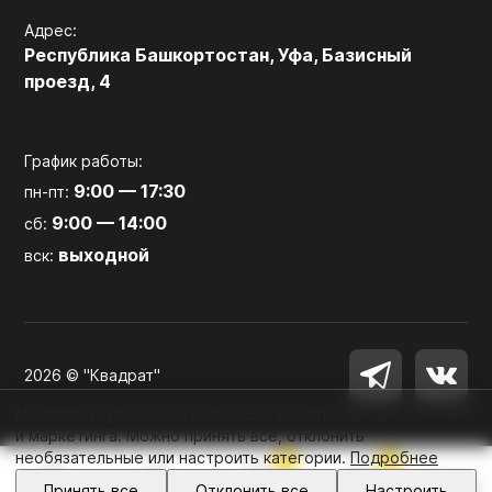
Адрес:
Республика Башкортостан, Уфа, Базисный
проезд, 4
График работы:
9:00 — 17:30
пн-пт:
9:00 — 14:00
сб:
выходной
вск:
2026 © "Квадрат"
Мы используем файлы cookie для работы сайта, аналитики
и маркетинга. Можно принять все, отклонить
необязательные или настроить категории.
Подробнее
0
0
Войти
Принять все
Отклонить все
Настроить