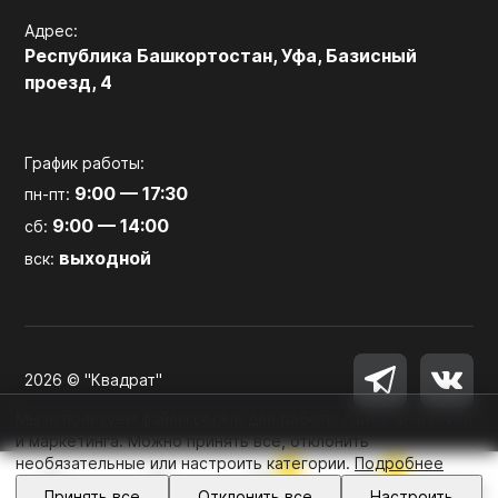
Адрес:
Республика Башкортостан, Уфа, Базисный
проезд, 4
График работы:
9:00 — 17:30
пн-пт:
9:00 — 14:00
сб:
выходной
вск:
2026 © "Квадрат"
Мы используем файлы cookie для работы сайта, аналитики
и маркетинга. Можно принять все, отклонить
необязательные или настроить категории.
Подробнее
0
0
Войти
Принять все
Отклонить все
Настроить