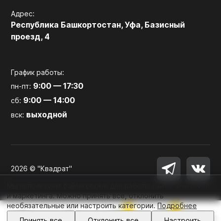
Адрес:
Республика Башкортостан, Уфа, Базисный
проезд, 4
График работы:
9:00 — 17:30
пн-пт:
9:00 — 14:00
сб:
выходной
вск:
2026 © "Квадрат"
Мы используем файлы cookie для работы сайта, аналитики
и маркетинга. Можно принять все, отклонить
необязательные или настроить категории.
Подробнее
0
0
Войти
Принять все
Отклонить все
Настроить