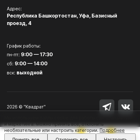
Адрес:
Республика Башкортостан, Уфа, Базисный
проезд, 4
График работы:
9:00 — 17:30
пн-пт:
9:00 — 14:00
сб:
выходной
вск:
2026 © "Квадрат"
Мы используем файлы cookie для работы сайта, аналитики
и маркетинга. Можно принять все, отклонить
необязательные или настроить категории.
Подробнее
0
0
Войти
Принять все
Отклонить все
Настроить