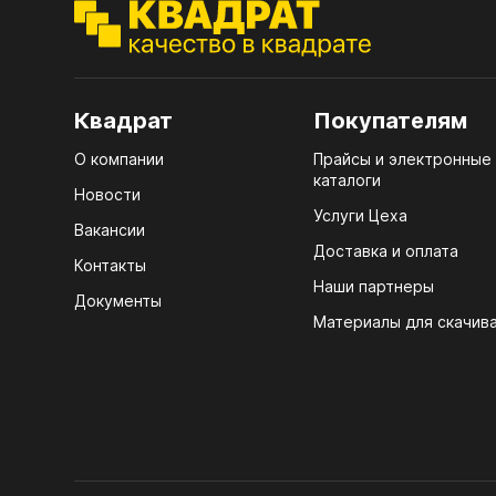
ЭГГ
Деко
Стол
Квадрат
Покупателям
мм
О компании
Прайсы и электронные
Стол
каталоги
кром
Новости
Услуги Цеха
Стол
Вакансии
лаки
Доставка и оплата
Контакты
Наши партнеры
Стол
Документы
4100
Материалы для скачив
Стол
ЛХД
R3 4
Мебе
07.
Плин
КРЕ