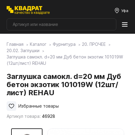
Уфа
Главная
Каталог
Фурнитура
20. ПРОЧЕЕ
Плитные материалы
20.02. Заглушки
Заглушка самокл. d=20 мм Дуб бетон экзотик 101019W
(12шт/лист) REHAU
Фурнитура
Заглушка самокл. d=20 мм Дуб
бетон экзотик 101019W (12шт/
Столешницы
лист) REHAU
Мой ЭГГЕР
Избранные товары
Артикул товара:
46928
Фасады