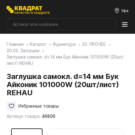
Уфа
Главная
Каталог
Фурнитура
20. ПРОЧЕЕ
Плитные материалы
20.02. Заглушки
Заглушка самокл. d=14 мм Бук Айконик 101000W (20шт/
лист) REHAU
Фурнитура
Заглушка самокл. d=14 мм Бук
Айконик 101000W (20шт/лист)
Столешницы
REHAU
Мой ЭГГЕР
Избранные товары
Артикул товара:
46806
Фасады