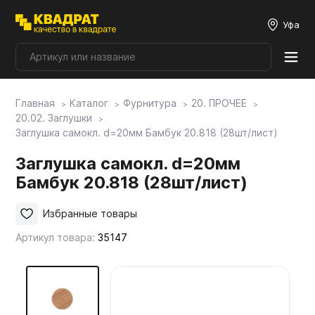
Уфа
Главная
Каталог
Фурнитура
20. ПРОЧЕЕ
Плитные материалы
20.02. Заглушки
Заглушка самокл. d=20мм Бамбук 20.818 (28шт/лист)
Фурнитура
Заглушка самокл. d=20мм
Бамбук 20.818 (28шт/лист)
Столешницы
Избранные товары
Артикул товара:
35147
Мой ЭГГЕР
Фасады