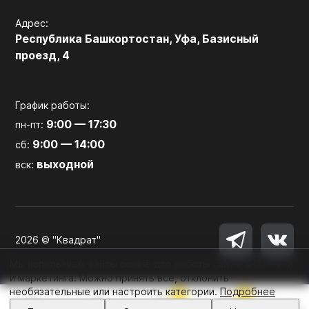
Адрес:
Республика Башкортостан, Уфа, Базисный
проезд, 4
График работы:
9:00 — 17:30
пн-пт:
9:00 — 14:00
сб:
выходной
вск:
2026 © "Квадрат"
Мы используем файлы cookie для работы сайта, аналитики
и маркетинга. Можно принять все, отклонить
необязательные или настроить категории.
Подробнее
0
0