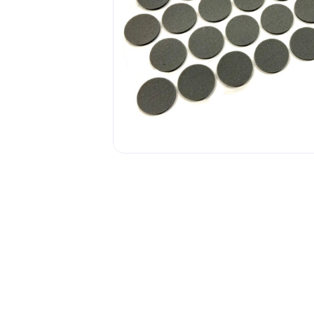
1.6.
Мебельные образцы, каталоги
04.
4.1.
4.2.
подв
Фас
4.3.
4.4.
4.5.
4.6. 
Стоп
Упло
Шлег
МДФ