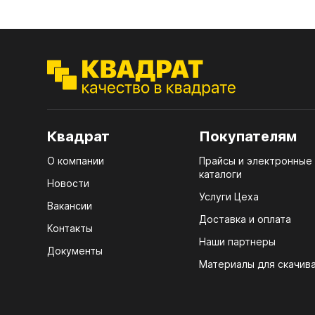
ЭГГ
Деко
Стол
мм
Стол
Квадрат
Покупателям
кром
О компании
Прайсы и электронные
каталоги
Стол
Новости
лаки
Услуги Цеха
Вакансии
Стол
Доставка и оплата
Контакты
4100
Наши партнеры
Документы
Стол
Материалы для скачив
R3 4
ЛХД
07.
КРЕ
Мебе