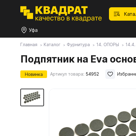
Ката
Уфа
Главная
Каталог
Фурнитура
14. ОПОРЫ
14.4
П
Ф
С
М
Ф
М
Подпятник на Eva осн
Плитные материалы
Новинка
Артикул товара:
54952
Избранн
Фурнитура
Дек
01.
Ски
Това
1.1.
Мебе
Столешницы
оста
1.2.
Мой ЭГГЕР
1.3.
1.4.
Фасады
1.5.