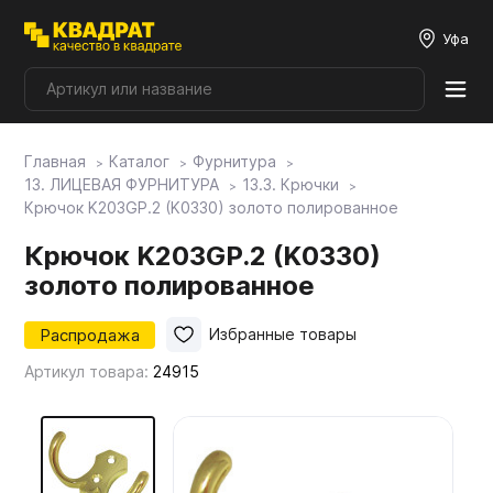
Уфа
Главная
Каталог
Фурнитура
Плитные материалы
13. ЛИЦЕВАЯ ФУРНИТУРА
13.3. Крючки
Крючок K203GP.2 (K0330) золото полированное
Фурнитура
Крючок K203GP.2 (K0330)
золото полированное
Столешницы
Распродажа
Избранные товары
Артикул товара:
24915
Мой ЭГГЕР
Фасады