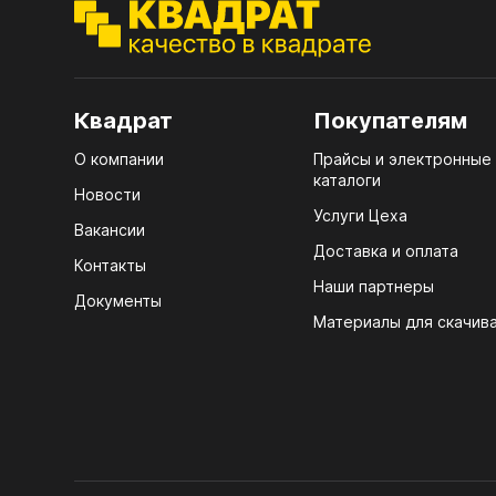
ЭГГ
Деко
Стол
Квадрат
Покупателям
мм
О компании
Прайсы и электронные
Стол
каталоги
кром
Новости
Услуги Цеха
Стол
Вакансии
лаки
Доставка и оплата
Контакты
Наши партнеры
Стол
Документы
4100
Материалы для скачив
Стол
ЛХД
R3 4
Мебе
07.
Плин
КРЕ