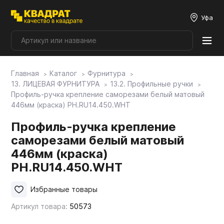
Уфа
Главная
Каталог
Фурнитура
Плитные материалы
13. ЛИЦЕВАЯ ФУРНИТУРА
13.2. Профильные ручки
Профиль-ручка крепление саморезами белый матовый
446мм (краска) PH.RU14.450.WHT
Фурнитура
Профиль-ручка крепление
саморезами белый матовый
Столешницы
446мм (краска)
PH.RU14.450.WHT
Мой ЭГГЕР
Избранные товары
Фасады
Артикул товара:
50573