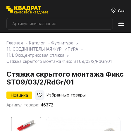
Уфа
Главная
Каталог
Фурнитура
Плитные материалы
11. СОЕДИНИТЕЛЬНАЯ ФУРНИТУРА
11.1. Эксцентриковая стяжка
Стяжка скрытого монтажа Фикс ST09/03/2/RdGr/01
Фурнитура
Стяжка скрытого монтажа Фикс
ST09/03/2/RdGr/01
Столешницы
Новинка
Избранные товары
Мой ЭГГЕР
Артикул товара:
46372
Фасады