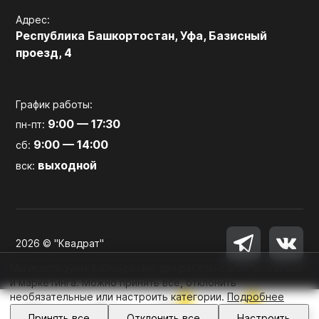
Адрес:
Республика Башкортостан, Уфа, Базисный
проезд, 4
График работы:
9:00 — 17:30
пн-пт:
9:00 — 14:00
сб:
выходной
вск:
2026 © "Квадрат"
Мы используем файлы cookie для работы сайта, аналитики
и маркетинга. Можно принять все, отклонить
необязательные или настроить категории.
Подробнее
0
0
Войти
Принять все
Отклонить все
Настроить