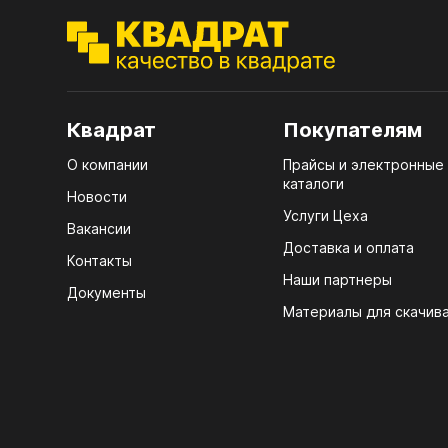
ЭГГ
Деко
Стол
мм
Квадрат
Покупателям
Стол
О компании
Прайсы и электронные
кром
каталоги
Новости
Услуги Цеха
Стол
Вакансии
лаки
Доставка и оплата
Контакты
Стол
Наши партнеры
Документы
4100
Материалы для скачив
Стол
ЛХД
R3 4
Мебе
07.
КРЕ
Плин