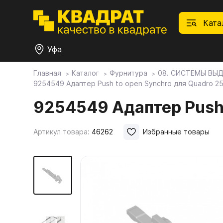
Ката
Уфа
Главная
Каталог
Фурнитура
08. СИСТЕМЫ ВЫ
9254549 Адаптер Push to open Synchro для Quadro 25
П
Ф
С
М
Ф
М
Плитные материалы
9254549 Адаптер Push 
Фурнитура
Дек
01.
Ски
Артикул товара:
46262
Избранные товары
Това
1.1.
Мебе
Столешницы
оста
1.2.
Мой ЭГГЕР
1.3.
1.4.
Фасады
1.5.