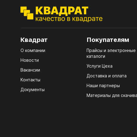
ЭГГ
Деко
Стол
мм
Квадрат
Покупателям
Стол
О компании
Прайсы и электронные
кром
каталоги
Новости
Услуги Цеха
Стол
Вакансии
лаки
Доставка и оплата
Контакты
Стол
Наши партнеры
Документы
4100
Материалы для скачив
Стол
ЛХД
R3 4
Мебе
07.
КРЕ
Плин