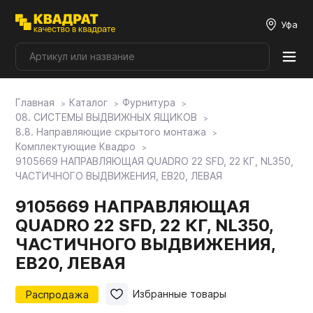
Уфа
Главная
Каталог
Фурнитура
Плитные материалы
08. СИСТЕМЫ ВЫДВИЖНЫХ ЯЩИКОВ
8.8. Направляющие скрытого монтажа
Комплектующие Квадро
Фурнитура
9105669 НАПРАВЛЯЮЩАЯ QUADRO 22 SFD, 22 КГ, NL350,
ЧАСТИЧНОГО ВЫДВИЖЕНИЯ, EB20, ЛЕВАЯ
Столешницы
9105669 НАПРАВЛЯЮЩАЯ
QUADRO 22 SFD, 22 КГ, NL350,
ЧАСТИЧНОГО ВЫДВИЖЕНИЯ,
Мой ЭГГЕР
EB20, ЛЕВАЯ
Фасады
Распродажа
Избранные товары