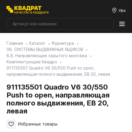
Уфа
Главная
Каталог
Фурнитура
Плитные материалы
08. СИСТЕМЫ ВЫДВИЖНЫХ ЯЩИКОВ
8.8. Направляющие скрытого монтажа
Комплектующие Квадро
Фурнитура
911135501 Quadro V6 30/550 Push to open,
направляющая полного выдвижения, EB 20, левая
Столешницы
911135501 Quadro V6 30/550
Push to open, направляющая
полного выдвижения, EB 20,
Мой ЭГГЕР
левая
Фасады
Избранные товары