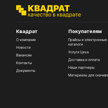
ЭГГ
Деко
Стол
мм
Квадрат
Покупателям
Стол
О компании
Прайсы и электронные
кром
каталоги
Новости
Услуги Цеха
Стол
Вакансии
лаки
Доставка и оплата
Контакты
Стол
Наши партнеры
Документы
4100
Материалы для скачив
Стол
ЛХД
R3 4
Мебе
07.
КРЕ
Плин