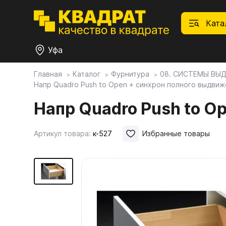
Ката
Уфа
Главная
Каталог
Фурнитура
08. СИСТЕМЫ ВЫ
Напр Quadro Push to Open + синхрон полного выдви
П
Ф
С
М
Ф
М
Плитные материалы
Напр Quadro Push to 
Фурнитура
Дек
01.
Ски
Артикул товара:
к-527
Избранные товары
Това
1.1.
Мебе
Столешницы
оста
1.2.
Мой ЭГГЕР
1.3.
1.4.
Фасады
1.5.