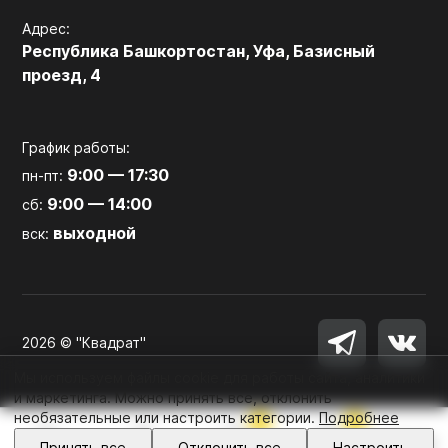
Адрес:
Республика Башкортостан, Уфа, Базисный
проезд, 4
График работы:
9:00 — 17:30
пн-пт:
9:00 — 14:00
сб:
выходной
вск:
2026 © "Квадрат"
Мы используем файлы cookie для работы сайта, аналитики
и маркетинга. Можно принять все, отклонить
необязательные или настроить категории.
Подробнее
0
0
Войти
Принять все
Отклонить все
Настроить