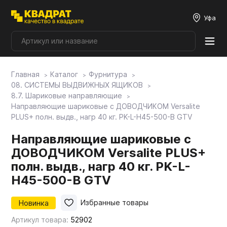
Уфа
Главная
Каталог
Фурнитура
Плитные материалы
08. СИСТЕМЫ ВЫДВИЖНЫХ ЯЩИКОВ
8.7. Шариковые направляющие
Направляющие шариковые с ДОВОДЧИКОМ Versalite
Фурнитура
PLUS+ полн. выдв., нагр 40 кг. PK-L-H45-500-B GTV
Направляющие шариковые с
Столешницы
ДОВОДЧИКОМ Versalite PLUS+
полн. выдв., нагр 40 кг. PK-L-
Мой ЭГГЕР
H45-500-B GTV
Новинка
Избранные товары
Фасады
Артикул товара:
52902