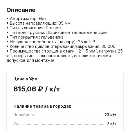
Описание
• Амортизатор: Нет
• Высота направляющих: 35 мм
• Тип выдвижения: Полное
• Тип конструкции: Шариковые телескопические
• Тип покрытия : гальваника
• Несущая способность (на пару): 25 кг !!!!!
• Количество циклов открывания/закрывания: 30 000
• Преимущества : толщина стали 1,2-1,5 мм \ нагрузка 25
кг \ покрытие - гальваническое \ высокие значения
допусков для монтажа\
Цена в Уфе
615,06 ₽ / к/т
Наличие товара в городах
Челябинск
23 к/т
Уфа
7 к/т